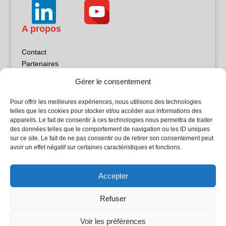
A propos
Contact
Partenaires
Publicité
Gérer le consentement
Mentions légales
Politique de confidentialité
Pour offrir les meilleures expériences, nous utilisons des technologies
Sites partenaires
telles que les cookies pour stocker et/ou accéder aux informations des
appareils. Le fait de consentir à ces technologies nous permettra de traiter
des données telles que le comportement de navigation ou les ID uniques
5Façades
sur ce site. Le fait de ne pas consentir ou de retirer son consentement peut
Atrium Patrimoine
avoir un effet négatif sur certaines caractéristiques et fonctions.
Kiosque 21
L'Atelier Bois
Accepter
Planète Bâtiment
Woodsurfer
Refuser
batijournal TV
Voir les préférences