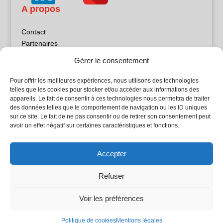
A propos
Contact
Partenaires
Publicité
Gérer le consentement
Mentions légales
Politique de confidentialité
Pour offrir les meilleures expériences, nous utilisons des technologies
Sites partenaires
telles que les cookies pour stocker et/ou accéder aux informations des
appareils. Le fait de consentir à ces technologies nous permettra de traiter
des données telles que le comportement de navigation ou les ID uniques
5Façades
sur ce site. Le fait de ne pas consentir ou de retirer son consentement peut
Atrium Patrimoine
avoir un effet négatif sur certaines caractéristiques et fonctions.
Kiosque 21
L'Atelier Bois
Accepter
Planète Bâtiment
Woodsurfer
Refuser
batijournal TV
Voir les préférences
© Batijournal 2024
Politique de cookies
Mentions légales