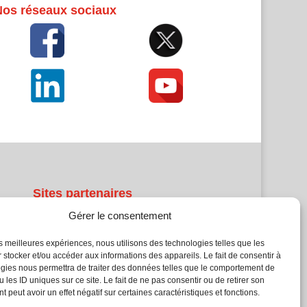
Nos réseaux sociaux
Sites partenaires
Gérer le consentement
5Façades
Atrium Patrimoine
les meilleures expériences, nous utilisons des technologies telles que les
 stocker et/ou accéder aux informations des appareils. Le fait de consentir à
Kiosque 21
gies nous permettra de traiter des données telles que le comportement de
L'Atelier Bois
 les ID uniques sur ce site. Le fait de ne pas consentir ou de retirer son
Planète Bâtiment
 peut avoir un effet négatif sur certaines caractéristiques et fonctions.
Woodsurfer