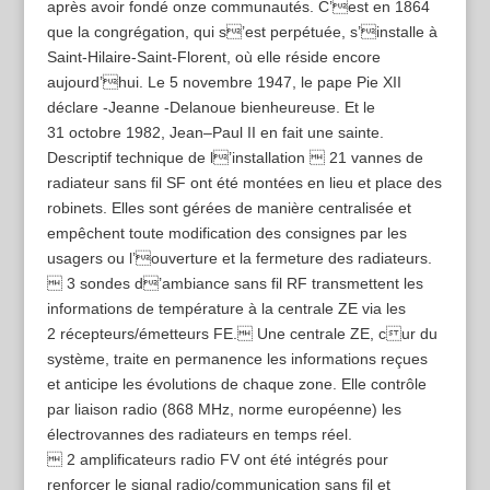
après avoir fondé onze communautés. C’est en 1864
que la congrégation, qui s’est perpétuée, s’installe à
Saint-Hilaire-Saint-Florent, où elle réside encore
aujourd’hui. Le 5 novembre 1947, le pape Pie XII
déclare -Jeanne -Delanoue bienheureuse. Et le
31 octobre 1982, Jean–Paul II en fait une sainte.
Descriptif technique de l’installation  21 vannes de
radiateur sans fil SF ont été montées en lieu et place des
robinets. Elles sont gérées de manière centralisée et
empêchent toute modification des consignes par les
usagers ou l’ouverture et la fermeture des radiateurs.
 3 sondes d’ambiance sans fil RF transmettent les
informations de température à la centrale ZE via les
2 récepteurs/émetteurs FE. Une centrale ZE, cur du
système, traite en permanence les informations reçues
et anticipe les évolutions de chaque zone. Elle contrôle
par liaison radio (868 MHz, norme européenne) les
électrovannes des radiateurs en temps réel.
 2 amplificateurs radio FV ont été intégrés pour
renforcer le signal radio/communication sans fil et