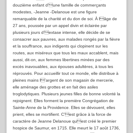
douzième enfant d’une famille de commerçants
modestes, -Jeanne -Delanoue est une figure
remarquable de la charité et du don de soi. À lâge de
27 ans, poussée par un appel divin et éclairée par
plusieurs jours d’extase intense, elle décide de se
consacrer aux pauvres, aux malades rongés par la fièvre
et la souffrance, aux indigents qui clopinent sur les
routes, aux miséreux que tous les maux accablent, mais
aussi, dit-on, aux femmes libertines minées par des
excès inavouables, aux épouses adultères, à tous les
réprouvés. Pour accueillir tout ce monde, elle distribue à
pleines mains l’argent de son magasin de mercerie,
elle aménage des grottes et en fait des asiles
troglodytiques. Plusieurs jeunes filles de bonne volonté la
rejoignent. Elles forment la première Congrégation de
Sainte-Anne de la Providence. Elles se dévouent, elles
prient, elles se mortifient. C’est grâce à la force de
caractère de Jeanne Delanoue quest créé le premier
hospice de Saumur, en 1715. Elle meurt le 17 août 1736,