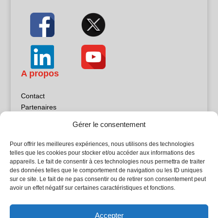
A propos
Contact
Partenaires
Publicité
Gérer le consentement
Mentions légales
Politique de confidentialité
Pour offrir les meilleures expériences, nous utilisons des technologies
Sites partenaires
telles que les cookies pour stocker et/ou accéder aux informations des
appareils. Le fait de consentir à ces technologies nous permettra de traiter
des données telles que le comportement de navigation ou les ID uniques
5Façades
sur ce site. Le fait de ne pas consentir ou de retirer son consentement peut
Atrium Patrimoine
avoir un effet négatif sur certaines caractéristiques et fonctions.
Kiosque 21
L'Atelier Bois
Accepter