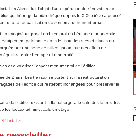
P
tat en Alsace fait l’objet d’une opération de rénovation de
 blés qui héberge la bibliothèque depuis le XIXe siècle a poussé
ment et une requalification de son environnement urbain.
t , a imaginé un projet architectural en héritage et modernité.
t équipement patrimoine dans le tissu des rues et places du
arquée par une série de pilliers jouant sur des effets de
n équilibre entre héritage et modernité.
s et à valoriser l’aspect monumental de l’édifice.
e de 2 ans. Les travaux se portent sur la restructuration
façades de l’édifice qui resteront inchangées pour préserver le
e de l’édifice existant. Elle hébergera le café des lettres, les
ue les locaux administratifs en étage.
R
 Sélestat >
e newsletter