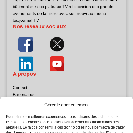
bâtiment sur ses plateaux TV à l’occasion des grands
événements de la filière avec son nouveau média
batijournal TV
Nos réseaux sociaux
A propos
Contact
Partenaires
Publicité
Gérer le consentement
Mentions légales
Politique de confidentialité
Pour offrir les meilleures expériences, nous utilisons des technologies
Sites partenaires
telles que les cookies pour stocker et/ou accéder aux informations des
appareils. Le fait de consentir à ces technologies nous permettra de traiter
des données telles que le comportement de navigation ou les ID uniques