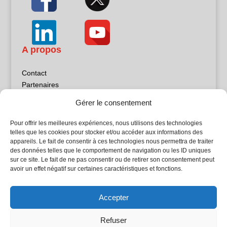
A propos
Contact
Partenaires
Publicité
Gérer le consentement
Mentions légales
Politique de confidentialité
Pour offrir les meilleures expériences, nous utilisons des technologies
Sites partenaires
telles que les cookies pour stocker et/ou accéder aux informations des
appareils. Le fait de consentir à ces technologies nous permettra de traiter
des données telles que le comportement de navigation ou les ID uniques
5Façades
sur ce site. Le fait de ne pas consentir ou de retirer son consentement peut
Atrium Patrimoine
avoir un effet négatif sur certaines caractéristiques et fonctions.
Kiosque 21
L'Atelier Bois
Accepter
Planète Bâtiment
Woodsurfer
Refuser
batijournal TV