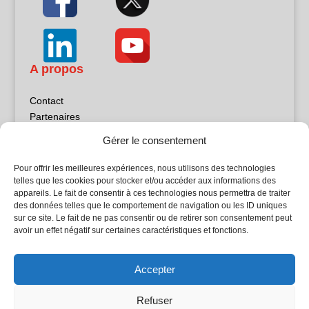
A propos
Contact
Partenaires
Publicité
Gérer le consentement
Mentions légales
Politique de confidentialité
Pour offrir les meilleures expériences, nous utilisons des technologies
Sites partenaires
telles que les cookies pour stocker et/ou accéder aux informations des
appareils. Le fait de consentir à ces technologies nous permettra de traiter
des données telles que le comportement de navigation ou les ID uniques
5Façades
sur ce site. Le fait de ne pas consentir ou de retirer son consentement peut
Atrium Patrimoine
avoir un effet négatif sur certaines caractéristiques et fonctions.
Kiosque 21
L'Atelier Bois
Accepter
Planète Bâtiment
Woodsurfer
Refuser
batijournal TV