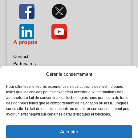
A propos
Contact
Partenaires
Publicité
Gérer le consentement
Mentions légales
Politique de confidentialité
Pour offrir les meilleures expériences, nous utilisons des technologies
Sites partenaires
telles que les cookies pour stocker et/ou accéder aux informations des
appareils. Le fait de consentir à ces technologies nous permettra de traiter
des données telles que le comportement de navigation ou les ID uniques
5Façades
sur ce site. Le fait de ne pas consentir ou de retirer son consentement peut
Atrium Patrimoine
avoir un effet négatif sur certaines caractéristiques et fonctions.
Kiosque 21
L'Atelier Bois
Accepter
Planète Bâtiment