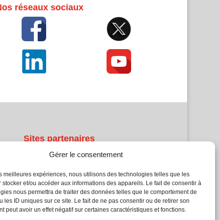
Nos réseaux sociaux
Sites partenaires
Gérer le consentement
5Façades
Atrium Patrimoine
les meilleures expériences, nous utilisons des technologies telles que les
 stocker et/ou accéder aux informations des appareils. Le fait de consentir à
Kiosque 21
gies nous permettra de traiter des données telles que le comportement de
L'Atelier Bois
 les ID uniques sur ce site. Le fait de ne pas consentir ou de retirer son
Planète Bâtiment
 peut avoir un effet négatif sur certaines caractéristiques et fonctions.
Woodsurfer