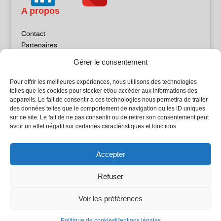
A propos
Contact
Partenaires
Publicité
Gérer le consentement
Mentions légales
Politique de confidentialité
Pour offrir les meilleures expériences, nous utilisons des technologies
Sites partenaires
telles que les cookies pour stocker et/ou accéder aux informations des
appareils. Le fait de consentir à ces technologies nous permettra de traiter
des données telles que le comportement de navigation ou les ID uniques
5Façades
sur ce site. Le fait de ne pas consentir ou de retirer son consentement peut
Atrium Patrimoine
avoir un effet négatif sur certaines caractéristiques et fonctions.
Kiosque 21
L'Atelier Bois
Accepter
Planète Bâtiment
Woodsurfer
Refuser
batijournal TV
Voir les préférences
© Batijournal 2024
Politique de cookies
Mentions légales