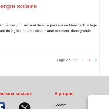
nergie solaire
depuis près dun siècle et demi, le paysage de Manspach, village
ture de léglise, en ardoises amiante et ciment, dune grande
Page 2 sur 2
«
1
2
éseaux sociaux
A propos
Contact