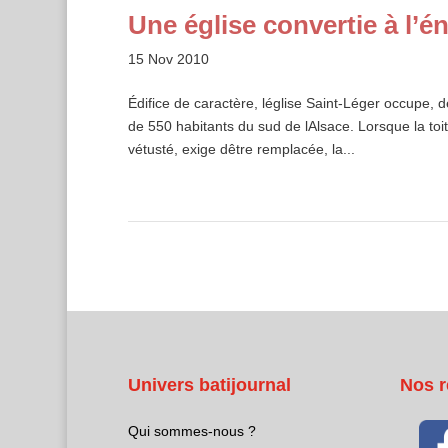
Une église convertie à l’é
15 Nov 2010
Édifice de caractère, léglise Saint-Léger occupe, 
de 550 habitants du sud de lAlsace. Lorsque la toi
vétusté, exige dêtre remplacée, la...
Univers batijournal
Nos r
Qui sommes-nous ?