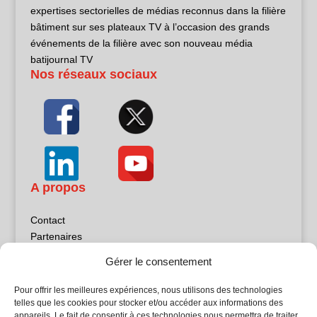
expertises sectorielles de médias reconnus dans la filière
bâtiment sur ses plateaux TV à l’occasion des grands
événements de la filière avec son nouveau média
batijournal TV
Nos réseaux sociaux
A propos
Contact
Partenaires
Publicité
Gérer le consentement
Mentions légales
Politique de confidentialité
Pour offrir les meilleures expériences, nous utilisons des technologies
Sites partenaires
telles que les cookies pour stocker et/ou accéder aux informations des
appareils. Le fait de consentir à ces technologies nous permettra de traiter