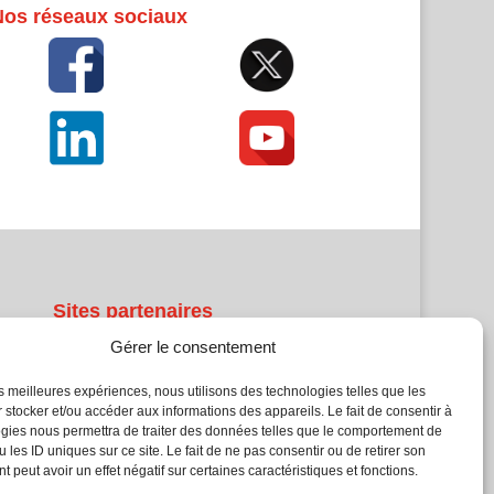
Nos réseaux sociaux
Sites partenaires
Gérer le consentement
5Façades
Atrium Patrimoine
les meilleures expériences, nous utilisons des technologies telles que les
 stocker et/ou accéder aux informations des appareils. Le fait de consentir à
Kiosque 21
gies nous permettra de traiter des données telles que le comportement de
L'Atelier Bois
 les ID uniques sur ce site. Le fait de ne pas consentir ou de retirer son
Planète Bâtiment
 peut avoir un effet négatif sur certaines caractéristiques et fonctions.
Woodsurfer