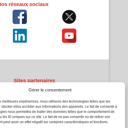
Nos réseaux sociaux
Sites partenaires
Gérer le consentement
5Façades
Atrium Patrimoine
les meilleures expériences, nous utilisons des technologies telles que les
 stocker et/ou accéder aux informations des appareils. Le fait de consentir à
Kiosque 21
gies nous permettra de traiter des données telles que le comportement de
L'Atelier Bois
 les ID uniques sur ce site. Le fait de ne pas consentir ou de retirer son
Planète Bâtiment
 peut avoir un effet négatif sur certaines caractéristiques et fonctions.
Woodsurfer