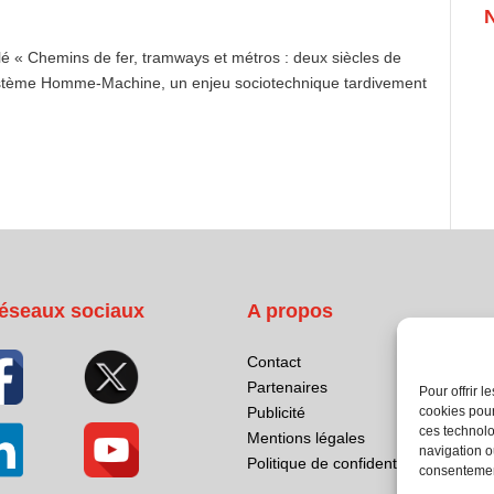
tulé « Chemins de fer, tramways et métros : deux siècles de
Système Homme-Machine, un enjeu sociotechnique tardivement
éseaux sociaux
A propos
Contact
Partenaires
Pour offrir 
cookies pour
Publicité
ces technolo
Mentions légales
navigation ou
Politique de confidentialité
consentement