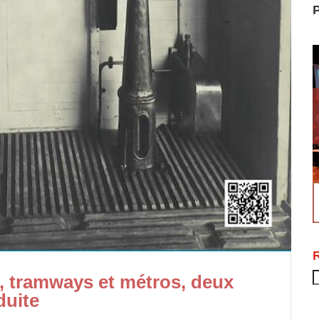
P
R
, tramways et métros, deux
duite