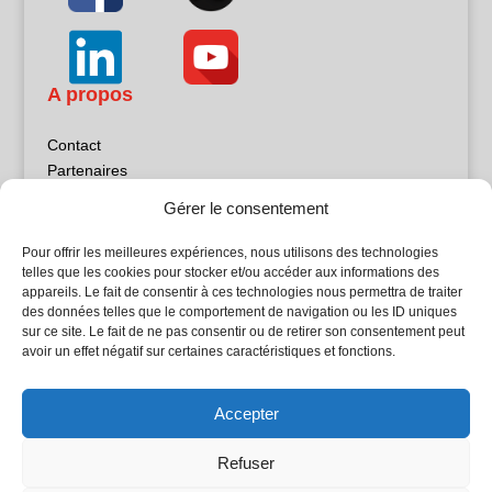
A propos
Contact
Partenaires
Publicité
Gérer le consentement
Mentions légales
Politique de confidentialité
Pour offrir les meilleures expériences, nous utilisons des technologies
Sites partenaires
telles que les cookies pour stocker et/ou accéder aux informations des
appareils. Le fait de consentir à ces technologies nous permettra de traiter
des données telles que le comportement de navigation ou les ID uniques
5Façades
sur ce site. Le fait de ne pas consentir ou de retirer son consentement peut
Atrium Patrimoine
avoir un effet négatif sur certaines caractéristiques et fonctions.
Kiosque 21
L'Atelier Bois
Accepter
Planète Bâtiment
Woodsurfer
Refuser
batijournal TV