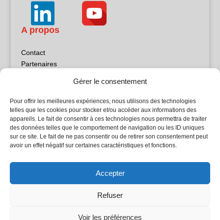
A propos
Contact
Partenaires
Publicité
Gérer le consentement
Mentions légales
Politique de confidentialité
Pour offrir les meilleures expériences, nous utilisons des technologies
Sites partenaires
telles que les cookies pour stocker et/ou accéder aux informations des
appareils. Le fait de consentir à ces technologies nous permettra de traiter
des données telles que le comportement de navigation ou les ID uniques
5Façades
sur ce site. Le fait de ne pas consentir ou de retirer son consentement peut
Atrium Patrimoine
avoir un effet négatif sur certaines caractéristiques et fonctions.
Kiosque 21
L'Atelier Bois
Accepter
Planète Bâtiment
Woodsurfer
Refuser
batijournal TV
Voir les préférences