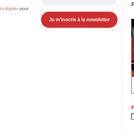
P
ns légales
pour
R