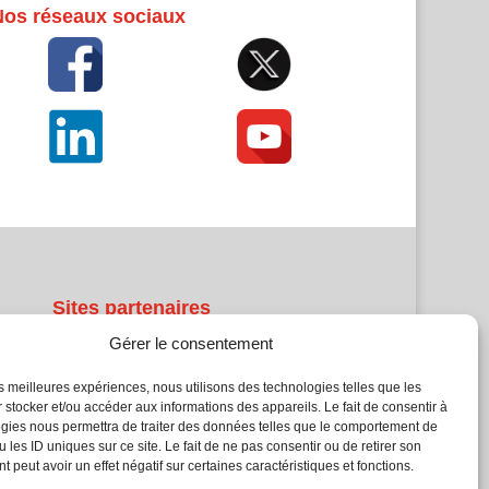
Nos réseaux sociaux
Sites partenaires
Gérer le consentement
5Façades
Atrium Patrimoine
les meilleures expériences, nous utilisons des technologies telles que les
 stocker et/ou accéder aux informations des appareils. Le fait de consentir à
Kiosque 21
gies nous permettra de traiter des données telles que le comportement de
L'Atelier Bois
 les ID uniques sur ce site. Le fait de ne pas consentir ou de retirer son
Planète Bâtiment
 peut avoir un effet négatif sur certaines caractéristiques et fonctions.
Woodsurfer