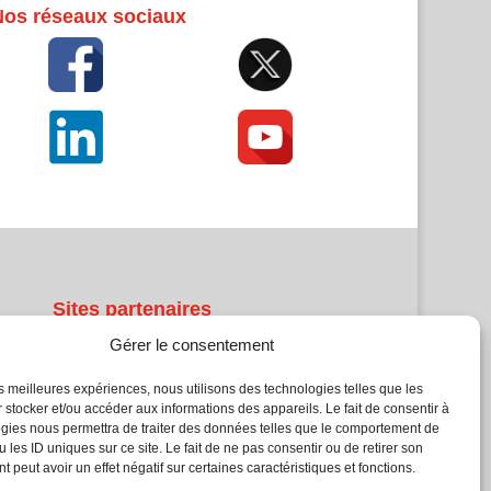
Nos réseaux sociaux
Sites partenaires
Gérer le consentement
5Façades
Atrium Patrimoine
les meilleures expériences, nous utilisons des technologies telles que les
 stocker et/ou accéder aux informations des appareils. Le fait de consentir à
Kiosque 21
gies nous permettra de traiter des données telles que le comportement de
L'Atelier Bois
 les ID uniques sur ce site. Le fait de ne pas consentir ou de retirer son
Planète Bâtiment
 peut avoir un effet négatif sur certaines caractéristiques et fonctions.
Woodsurfer