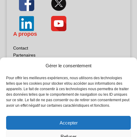
A propos
Contact
Partenaires
Publicité
Gérer le consentement
Mentions légales
Politique de confidentialité
Pour offrir les meilleures expériences, nous utilisons des technologies
Sites partenaires
telles que les cookies pour stocker et/ou accéder aux informations des
appareils. Le fait de consentir à ces technologies nous permettra de traiter
des données telles que le comportement de navigation ou les ID uniques
5Façades
sur ce site. Le fait de ne pas consentir ou de retirer son consentement peut
Atrium Patrimoine
avoir un effet négatif sur certaines caractéristiques et fonctions.
Kiosque 21
L'Atelier Bois
Accepter
Planète Bâtiment
Woodsurfer
Refuser