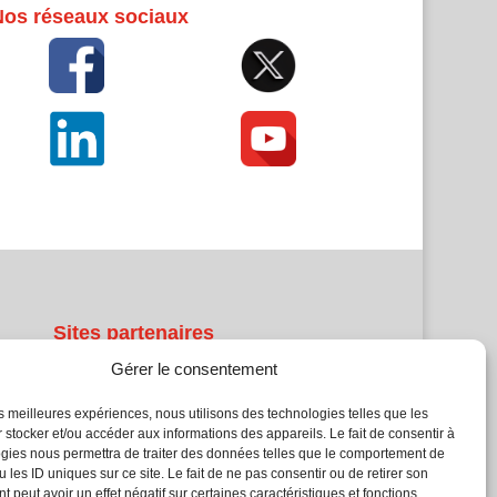
Nos réseaux sociaux
Sites partenaires
Gérer le consentement
5Façades
Atrium Patrimoine
les meilleures expériences, nous utilisons des technologies telles que les
Kiosque 21
 stocker et/ou accéder aux informations des appareils. Le fait de consentir à
gies nous permettra de traiter des données telles que le comportement de
L'Atelier Bois
 les ID uniques sur ce site. Le fait de ne pas consentir ou de retirer son
Planète Bâtiment
 peut avoir un effet négatif sur certaines caractéristiques et fonctions.