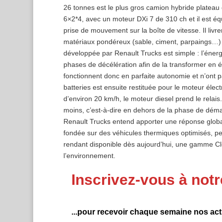
26 tonnes est le plus gros camion hybride plateau g
6×2*4, avec un moteur DXi 7 de 310 ch et il est éq
prise de mouvement sur la boîte de vitesse. Il livre
matériaux pondéreux (sable, ciment, parpaings…) da
développée par Renault Trucks est simple : l’énerg
phases de décélération afin de la transformer en éle
fonctionnent donc en parfaite autonomie et n’ont p
batteries est ensuite restituée pour le moteur élect
d’environ 20 km/h, le moteur diesel prend le relais.
moins, c’est-à-dire en dehors de la phase de dém
Renault Trucks entend apporter une réponse globa
fondée sur des véhicules thermiques optimisés, pe
rendant disponible dès aujourd’hui, une gamme Cl
l’environnement.
Inscrivez-vous à notr
...pour recevoir chaque semaine nos actu