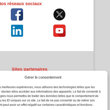
Nos réseaux sociaux
Sites partenaires
Gérer le consentement
5Façades
Atrium Patrimoine
les meilleures expériences, nous utilisons des technologies telles que les
 stocker et/ou accéder aux informations des appareils. Le fait de consentir à
Kiosque 21
gies nous permettra de traiter des données telles que le comportement de
L'Atelier Bois
 les ID uniques sur ce site. Le fait de ne pas consentir ou de retirer son
Planète Bâtiment
 peut avoir un effet négatif sur certaines caractéristiques et fonctions.
Woodsurfer