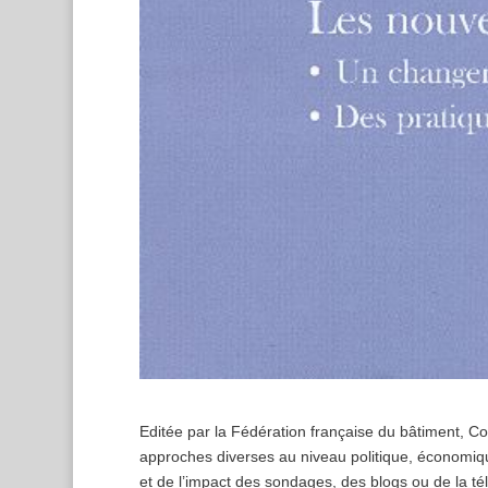
Editée par la Fédération française du bâtiment, C
approches diverses au niveau politique, économiq
et de l’impact des sondages, des blogs ou de la tél