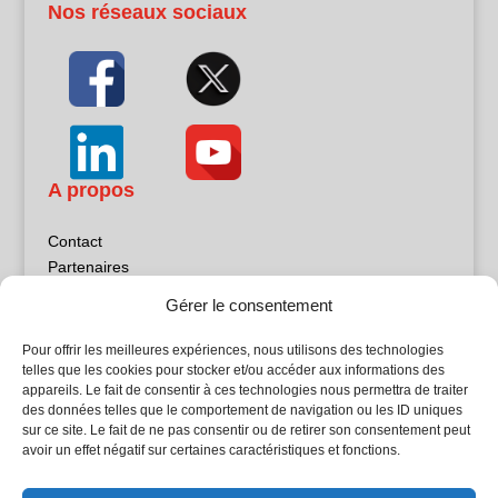
Nos réseaux sociaux
A propos
Contact
Partenaires
Publicité
Gérer le consentement
Mentions légales
Politique de confidentialité
Pour offrir les meilleures expériences, nous utilisons des technologies
Sites partenaires
telles que les cookies pour stocker et/ou accéder aux informations des
appareils. Le fait de consentir à ces technologies nous permettra de traiter
des données telles que le comportement de navigation ou les ID uniques
5Façades
sur ce site. Le fait de ne pas consentir ou de retirer son consentement peut
Atrium Patrimoine
avoir un effet négatif sur certaines caractéristiques et fonctions.
Kiosque 21
L'Atelier Bois