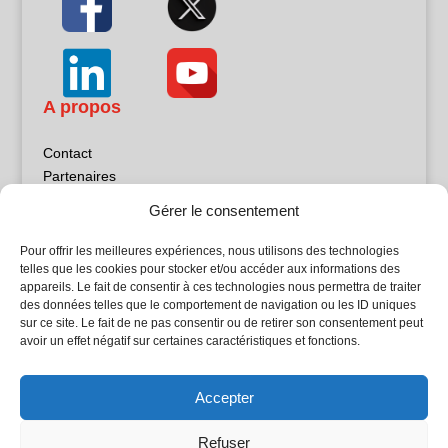
A propos
Contact
Partenaires
Publicité
Gérer le consentement
Mentions légales
Politique de confidentialité
Pour offrir les meilleures expériences, nous utilisons des technologies
Sites partenaires
telles que les cookies pour stocker et/ou accéder aux informations des
appareils. Le fait de consentir à ces technologies nous permettra de traiter
des données telles que le comportement de navigation ou les ID uniques
5Façades
sur ce site. Le fait de ne pas consentir ou de retirer son consentement peut
Atrium Patrimoine
avoir un effet négatif sur certaines caractéristiques et fonctions.
Kiosque 21
L'Atelier Bois
Accepter
Planète Bâtiment
Woodsurfer
Refuser