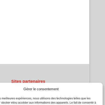
Sites partenaires
Gérer le consentement
5Façades
Atrium Patrimoine
les meilleures expériences, nous utilisons des technologies telles que les
 stocker et/ou accéder aux informations des appareils. Le fait de consentir à
Kiosque 21