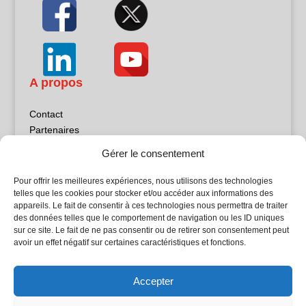
A propos
Contact
Partenaires
Publicité
Gérer le consentement
Mentions légales
Politique de confidentialité
Pour offrir les meilleures expériences, nous utilisons des technologies
Sites partenaires
telles que les cookies pour stocker et/ou accéder aux informations des
appareils. Le fait de consentir à ces technologies nous permettra de traiter
des données telles que le comportement de navigation ou les ID uniques
5Façades
sur ce site. Le fait de ne pas consentir ou de retirer son consentement peut
Atrium Patrimoine
avoir un effet négatif sur certaines caractéristiques et fonctions.
Kiosque 21
L'Atelier Bois
Accepter
Planète Bâtiment
Woodsurfer