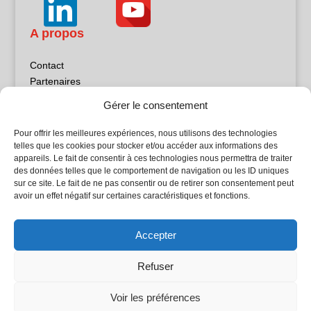
A propos
Contact
Partenaires
Publicité
Gérer le consentement
Mentions légales
Politique de confidentialité
Pour offrir les meilleures expériences, nous utilisons des technologies
Sites partenaires
telles que les cookies pour stocker et/ou accéder aux informations des
appareils. Le fait de consentir à ces technologies nous permettra de traiter
des données telles que le comportement de navigation ou les ID uniques
5Façades
sur ce site. Le fait de ne pas consentir ou de retirer son consentement peut
Atrium Patrimoine
avoir un effet négatif sur certaines caractéristiques et fonctions.
Kiosque 21
L'Atelier Bois
Accepter
Planète Bâtiment
Woodsurfer
Refuser
batijournal TV
Voir les préférences