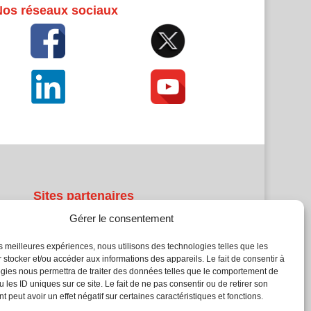
Nos réseaux sociaux
Sites partenaires
Gérer le consentement
5Façades
Atrium Patrimoine
les meilleures expériences, nous utilisons des technologies telles que les
 stocker et/ou accéder aux informations des appareils. Le fait de consentir à
Kiosque 21
gies nous permettra de traiter des données telles que le comportement de
L'Atelier Bois
 les ID uniques sur ce site. Le fait de ne pas consentir ou de retirer son
Planète Bâtiment
 peut avoir un effet négatif sur certaines caractéristiques et fonctions.
Woodsurfer