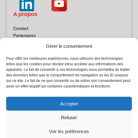
A propos
Contact
Partenaires
Publicité
Gérer le consentement
Mentions légales
Politique de confidentialité
Pour offrir les meilleures expériences, nous utilisons des technologies
Sites partenaires
telles que les cookies pour stocker et/ou accéder aux informations des
appareils. Le fait de consentir à ces technologies nous permettra de traiter
des données telles que le comportement de navigation ou les ID uniques
5Façades
sur ce site. Le fait de ne pas consentir ou de retirer son consentement peut
Atrium Patrimoine
avoir un effet négatif sur certaines caractéristiques et fonctions.
Kiosque 21
L'Atelier Bois
Accepter
Planète Bâtiment
Woodsurfer
Refuser
batijournal TV
Voir les préférences