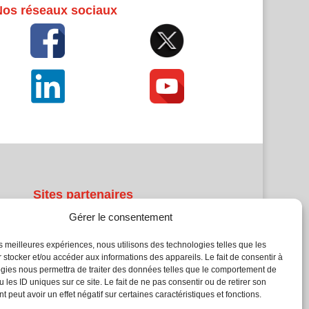
Nos réseaux sociaux
Sites partenaires
Gérer le consentement
5Façades
Atrium Patrimoine
les meilleures expériences, nous utilisons des technologies telles que les
 stocker et/ou accéder aux informations des appareils. Le fait de consentir à
Kiosque 21
gies nous permettra de traiter des données telles que le comportement de
L'Atelier Bois
 les ID uniques sur ce site. Le fait de ne pas consentir ou de retirer son
Planète Bâtiment
 peut avoir un effet négatif sur certaines caractéristiques et fonctions.
Woodsurfer