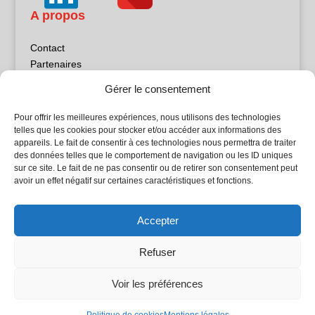
A propos
Contact
Partenaires
Publicité
Gérer le consentement
Mentions légales
Politique de confidentialité
Pour offrir les meilleures expériences, nous utilisons des technologies
Sites partenaires
telles que les cookies pour stocker et/ou accéder aux informations des
appareils. Le fait de consentir à ces technologies nous permettra de traiter
des données telles que le comportement de navigation ou les ID uniques
5Façades
sur ce site. Le fait de ne pas consentir ou de retirer son consentement peut
Atrium Patrimoine
avoir un effet négatif sur certaines caractéristiques et fonctions.
Kiosque 21
L'Atelier Bois
Accepter
Planète Bâtiment
Woodsurfer
Refuser
batijournal TV
Voir les préférences
© Batijournal 2024