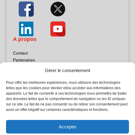
A propos
Contact
Partenaires
Publicité
Gérer le consentement
Mentions légales
Politique de confidentialité
Pour offrir les meilleures expériences, nous utilisons des technologies
Sites partenaires
telles que les cookies pour stocker et/ou accéder aux informations des
appareils. Le fait de consentir à ces technologies nous permettra de traiter
des données telles que le comportement de navigation ou les ID uniques
5Façades
sur ce site. Le fait de ne pas consentir ou de retirer son consentement peut
Atrium Patrimoine
avoir un effet négatif sur certaines caractéristiques et fonctions.
Kiosque 21
L'Atelier Bois
Accepter
Planète Bâtiment