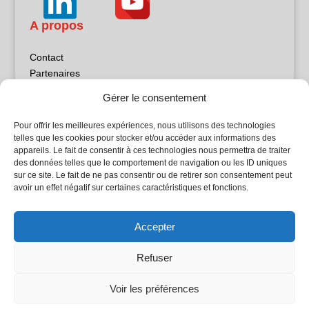
A propos
Contact
Partenaires
Publicité
Gérer le consentement
Mentions légales
Politique de confidentialité
Pour offrir les meilleures expériences, nous utilisons des technologies
Sites partenaires
telles que les cookies pour stocker et/ou accéder aux informations des
appareils. Le fait de consentir à ces technologies nous permettra de traiter
des données telles que le comportement de navigation ou les ID uniques
5Façades
sur ce site. Le fait de ne pas consentir ou de retirer son consentement peut
Atrium Patrimoine
avoir un effet négatif sur certaines caractéristiques et fonctions.
Kiosque 21
L'Atelier Bois
Accepter
Planète Bâtiment
Woodsurfer
Refuser
batijournal TV
Voir les préférences