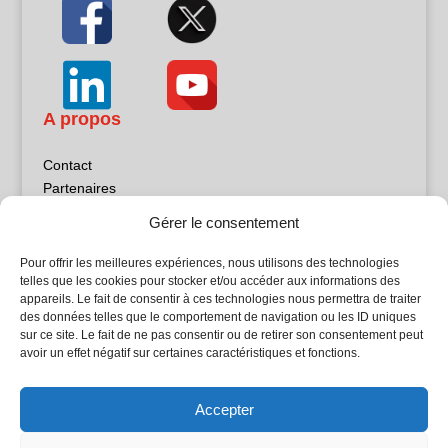
A propos
Contact
Partenaires
Publicité
Gérer le consentement
Mentions légales
Politique de confidentialité
Pour offrir les meilleures expériences, nous utilisons des technologies
Sites partenaires
telles que les cookies pour stocker et/ou accéder aux informations des
appareils. Le fait de consentir à ces technologies nous permettra de traiter
des données telles que le comportement de navigation ou les ID uniques
5Façades
sur ce site. Le fait de ne pas consentir ou de retirer son consentement peut
Atrium Patrimoine
avoir un effet négatif sur certaines caractéristiques et fonctions.
Kiosque 21
L'Atelier Bois
Accepter
Planète Bâtiment
Woodsurfer