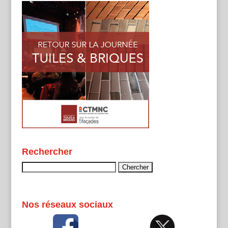
Rechercher
Rechercher :
Nos réseaux sociaux