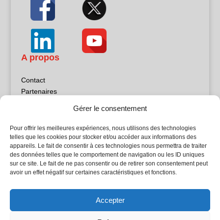
A propos
Contact
Partenaires
Publicité
Gérer le consentement
Mentions légales
Politique de confidentialité
Pour offrir les meilleures expériences, nous utilisons des technologies
Sites partenaires
telles que les cookies pour stocker et/ou accéder aux informations des
appareils. Le fait de consentir à ces technologies nous permettra de traiter
des données telles que le comportement de navigation ou les ID uniques
5Façades
sur ce site. Le fait de ne pas consentir ou de retirer son consentement peut
Atrium Patrimoine
avoir un effet négatif sur certaines caractéristiques et fonctions.
Kiosque 21
L'Atelier Bois
Accepter
Planète Bâtiment
Woodsurfer