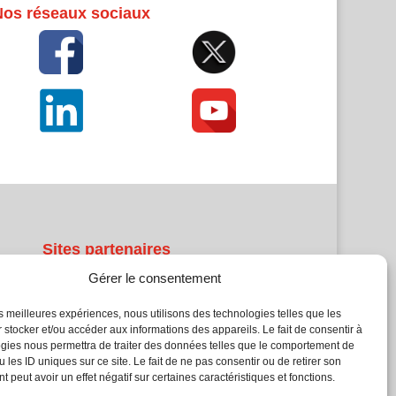
Nos réseaux sociaux
Sites partenaires
Gérer le consentement
5Façades
Atrium Patrimoine
les meilleures expériences, nous utilisons des technologies telles que les
 stocker et/ou accéder aux informations des appareils. Le fait de consentir à
Kiosque 21
gies nous permettra de traiter des données telles que le comportement de
L'Atelier Bois
 les ID uniques sur ce site. Le fait de ne pas consentir ou de retirer son
Planète Bâtiment
 peut avoir un effet négatif sur certaines caractéristiques et fonctions.
Woodsurfer