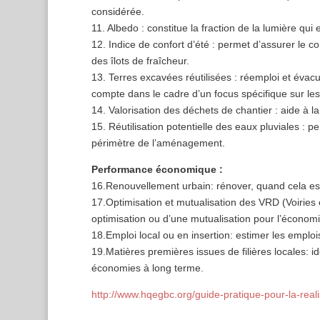
considérée.
11. Albedo : constitue la fraction de la lumière qui
12. Indice de confort d’été : permet d’assurer le c
des îlots de fraîcheur.
13. Terres excavées réutilisées : réemploi et évacu
compte dans le cadre d’un focus spécifique sur le
14. Valorisation des déchets de chantier : aide à la
15. Réutilisation potentielle des eaux pluviales : p
périmètre de l’aménagement.
Performance économique :
16.Renouvellement urbain: rénover, quand cela est 
17.Optimisation et mutualisation des VRD (Voiries e
optimisation ou d’une mutualisation pour l’économ
18.Emploi local ou en insertion: estimer les empl
19.Matières premières issues de filières locales: id
économies à long terme.
http://www.hqegbc.org/guide-pratique-pour-la-reali