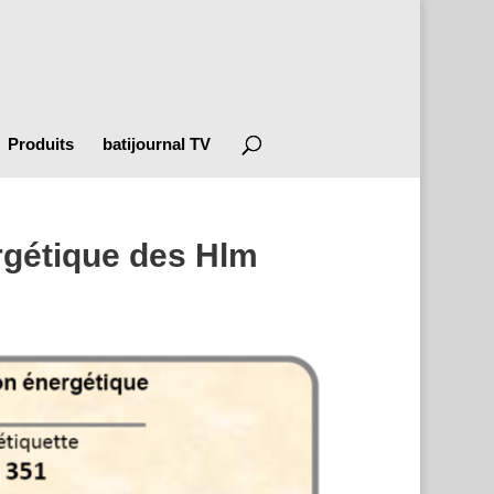
Produits
batijournal TV
ergétique des Hlm