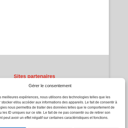
Sites partenaires
Gérer le consentement
5Façades
Atrium Patrimoine
les meilleures expériences, nous utilisons des technologies telles que les
Kiosque 21
 stocker et/ou accéder aux informations des appareils. Le fait de consentir à
gies nous permettra de traiter des données telles que le comportement de
L'Atelier Bois
 les ID uniques sur ce site. Le fait de ne pas consentir ou de retirer son
Planète Bâtiment
 peut avoir un effet négatif sur certaines caractéristiques et fonctions.
Woodsurfer