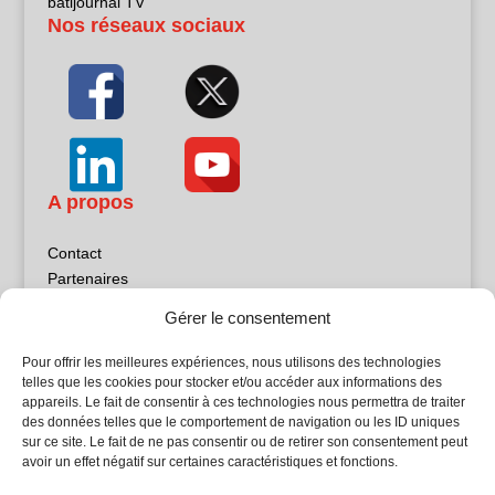
batijournal TV
Nos réseaux sociaux
A propos
Contact
Partenaires
Publicité
Gérer le consentement
Mentions légales
Politique de confidentialité
Pour offrir les meilleures expériences, nous utilisons des technologies
Sites partenaires
telles que les cookies pour stocker et/ou accéder aux informations des
appareils. Le fait de consentir à ces technologies nous permettra de traiter
des données telles que le comportement de navigation ou les ID uniques
5Façades
sur ce site. Le fait de ne pas consentir ou de retirer son consentement peut
Atrium Patrimoine
avoir un effet négatif sur certaines caractéristiques et fonctions.
Kiosque 21