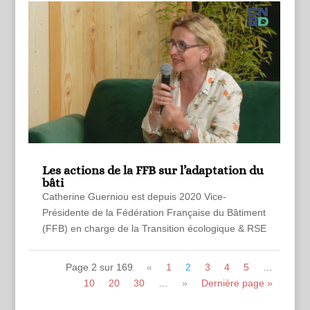
Les actions de la FFB sur l’adaptation du
bâti
Catherine Guerniou est depuis 2020 Vice-
Présidente de la Fédération Française du Bâtiment
(FFB) en charge de la Transition écologique & RSE
Page 2 sur 169
«
1
2
3
4
5
…
10
20
30
…
»
Dernière page »