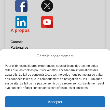
A propos
Contact
Partenaires
Publicité
Gérer le consentement
Mentions légales
Politique de confidentialité
Pour offrir les meilleures expériences, nous utilisons des technologies
Sites partenaires
telles que les cookies pour stocker et/ou accéder aux informations des
appareils. Le fait de consentir à ces technologies nous permettra de traiter
des données telles que le comportement de navigation ou les ID uniques
5Façades
sur ce site. Le fait de ne pas consentir ou de retirer son consentement peut
Atrium Patrimoine
avoir un effet négatif sur certaines caractéristiques et fonctions.
Kiosque 21
L'Atelier Bois
Accepter
Planète Bâtiment
Woodsurfer