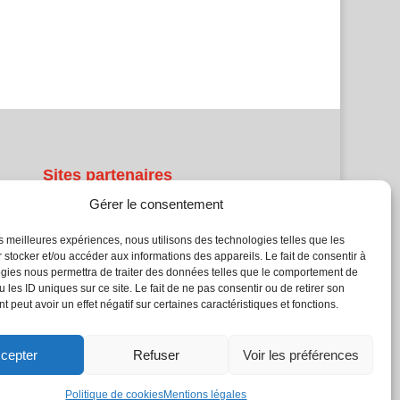
Sites partenaires
Gérer le consentement
5Façades
Atrium Patrimoine
les meilleures expériences, nous utilisons des technologies telles que les
 stocker et/ou accéder aux informations des appareils. Le fait de consentir à
Kiosque 21
gies nous permettra de traiter des données telles que le comportement de
L'Atelier Bois
 les ID uniques sur ce site. Le fait de ne pas consentir ou de retirer son
Planète Bâtiment
 peut avoir un effet négatif sur certaines caractéristiques et fonctions.
Woodsurfer
batijournal TV
cepter
Refuser
Voir les préférences
Politique de cookies
Mentions légales