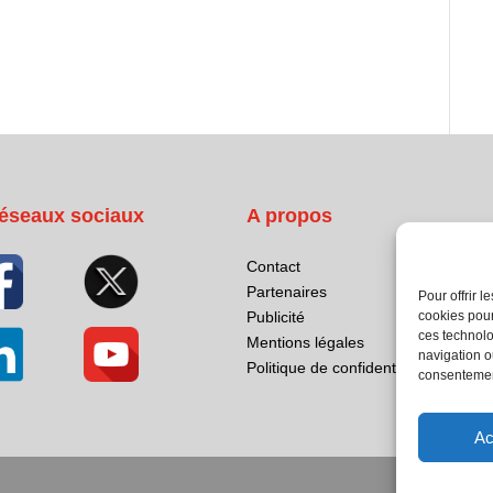
éseaux sociaux
A propos
Contact
Partenaires
Pour offrir 
cookies pour
Publicité
ces technolo
Mentions légales
navigation ou
Politique de confidentialité
consentement
Ac