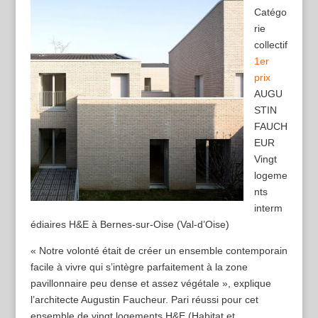
Catégo
rie
collectif
1er
prix
AUGU
STIN
FAUCH
EUR
Vingt
logeme
nts
interm
édiaires H&E à Bernes-sur-Oise (Val-d’Oise)
« Notre volonté était de créer un ensemble contemporain
facile à vivre qui s’intègre parfaitement à la zone
pavillonnaire peu dense et assez végétale », explique
l’architecte Augustin Faucheur. Pari réussi pour cet
ensemble de vingt logements H&E (Habitat et