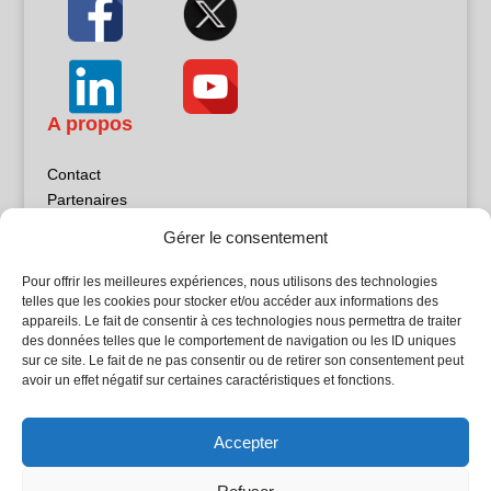
A propos
Contact
Partenaires
Publicité
Gérer le consentement
Mentions légales
Politique de confidentialité
Pour offrir les meilleures expériences, nous utilisons des technologies
Sites partenaires
telles que les cookies pour stocker et/ou accéder aux informations des
appareils. Le fait de consentir à ces technologies nous permettra de traiter
des données telles que le comportement de navigation ou les ID uniques
5Façades
sur ce site. Le fait de ne pas consentir ou de retirer son consentement peut
Atrium Patrimoine
avoir un effet négatif sur certaines caractéristiques et fonctions.
Kiosque 21
L'Atelier Bois
Accepter
Planète Bâtiment
Woodsurfer