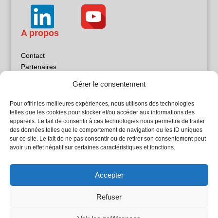
A propos
Contact
Partenaires
Publicité
Gérer le consentement
Mentions légales
Politique de confidentialité
Pour offrir les meilleures expériences, nous utilisons des technologies
Sites partenaires
telles que les cookies pour stocker et/ou accéder aux informations des
appareils. Le fait de consentir à ces technologies nous permettra de traiter
des données telles que le comportement de navigation ou les ID uniques
5Façades
sur ce site. Le fait de ne pas consentir ou de retirer son consentement peut
Atrium Patrimoine
avoir un effet négatif sur certaines caractéristiques et fonctions.
Kiosque 21
L'Atelier Bois
Accepter
Planète Bâtiment
Woodsurfer
Refuser
batijournal TV