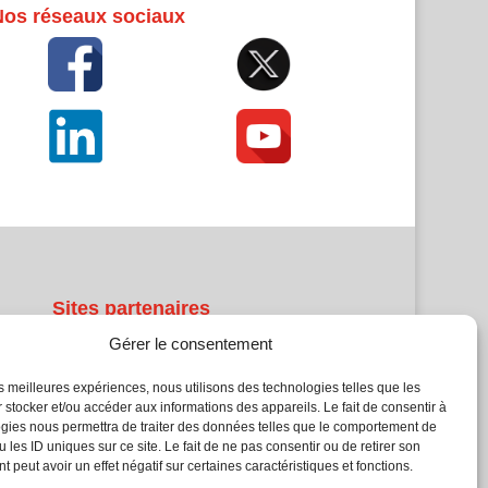
Nos réseaux sociaux
Sites partenaires
Gérer le consentement
5Façades
Atrium Patrimoine
les meilleures expériences, nous utilisons des technologies telles que les
Kiosque 21
 stocker et/ou accéder aux informations des appareils. Le fait de consentir à
gies nous permettra de traiter des données telles que le comportement de
L'Atelier Bois
 les ID uniques sur ce site. Le fait de ne pas consentir ou de retirer son
Planète Bâtiment
 peut avoir un effet négatif sur certaines caractéristiques et fonctions.
Woodsurfer