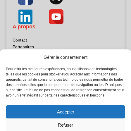
A propos
Contact
Partenaires
Publicité
Gérer le consentement
Mentions légales
Politique de confidentialité
Pour offrir les meilleures expériences, nous utilisons des technologies
Sites partenaires
telles que les cookies pour stocker et/ou accéder aux informations des
appareils. Le fait de consentir à ces technologies nous permettra de traiter
des données telles que le comportement de navigation ou les ID uniques
5Façades
sur ce site. Le fait de ne pas consentir ou de retirer son consentement peut
Atrium Patrimoine
avoir un effet négatif sur certaines caractéristiques et fonctions.
Kiosque 21
L'Atelier Bois
Accepter
Planète Bâtiment
Woodsurfer
Refuser
batijournal TV