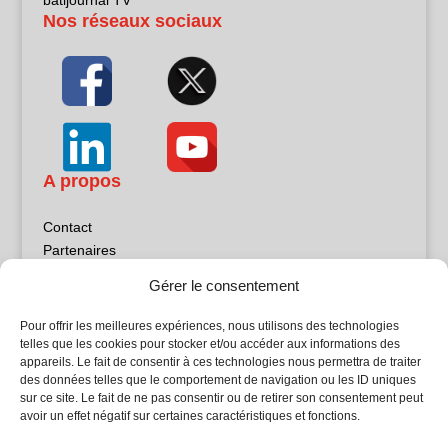
batijournal TV
Nos réseaux sociaux
A propos
Contact
Partenaires
Publicité
Gérer le consentement
Mentions légales
Politique de confidentialité
Pour offrir les meilleures expériences, nous utilisons des technologies
Sites partenaires
telles que les cookies pour stocker et/ou accéder aux informations des
appareils. Le fait de consentir à ces technologies nous permettra de traiter
des données telles que le comportement de navigation ou les ID uniques
5Façades
sur ce site. Le fait de ne pas consentir ou de retirer son consentement peut
Atrium Patrimoine
avoir un effet négatif sur certaines caractéristiques et fonctions.
Kiosque 21