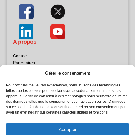
A propos
Contact
Partenaires
Publicité
Gérer le consentement
Mentions légales
Politique de confidentialité
Pour offrir les meilleures expériences, nous utilisons des technologies
Sites partenaires
telles que les cookies pour stocker et/ou accéder aux informations des
appareils. Le fait de consentir à ces technologies nous permettra de traiter
des données telles que le comportement de navigation ou les ID uniques
5Façades
sur ce site. Le fait de ne pas consentir ou de retirer son consentement peut
Atrium Patrimoine
avoir un effet négatif sur certaines caractéristiques et fonctions.
Kiosque 21
L'Atelier Bois
Accepter
Planète Bâtiment