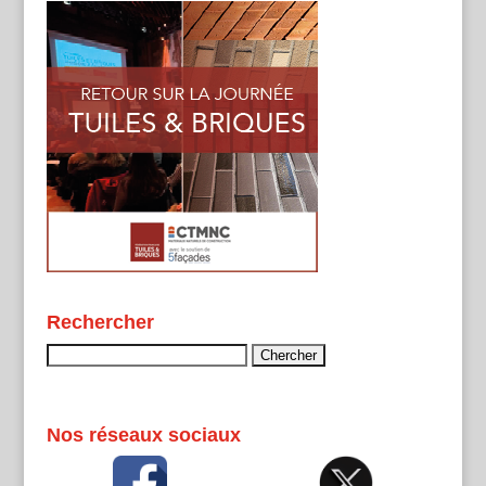
Rechercher
Rechercher :
Nos réseaux sociaux