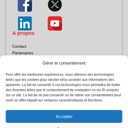
A propos
Contact
Partenaires
Publicité
Gérer le consentement
Mentions légales
Politique de confidentialité
Pour offrir les meilleures expériences, nous utilisons des technologies
Sites partenaires
telles que les cookies pour stocker et/ou accéder aux informations des
appareils. Le fait de consentir à ces technologies nous permettra de traiter
des données telles que le comportement de navigation ou les ID uniques
5Façades
sur ce site. Le fait de ne pas consentir ou de retirer son consentement peut
Atrium Patrimoine
avoir un effet négatif sur certaines caractéristiques et fonctions.
Kiosque 21
L'Atelier Bois
Accepter
Planète Bâtiment
Woodsurfer